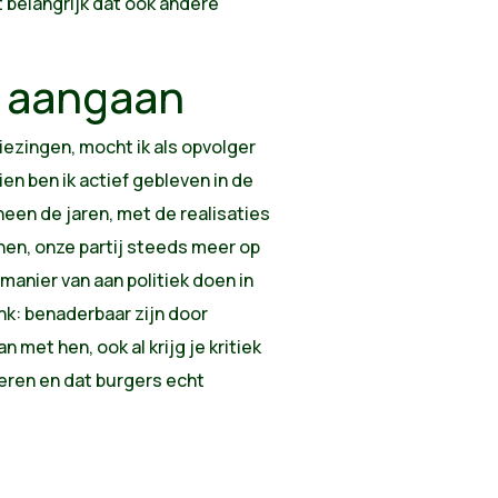
 belangrijk dat ook andere
 aangaan
kiezingen, mocht ik als opvolger
en ben ik actief gebleven in de
heen de jaren, met de realisaties
en, onze partij steeds meer op
manier van aan politiek doen in
denk: benaderbaar zijn door
met hen, ook al krijg je kritiek
steren en dat burgers echt