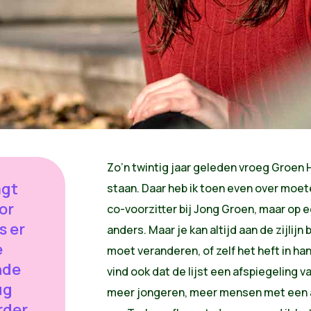
Zo’n twintig jaar geleden vroeg Groen H
agt
staan. Daar heb ik toen even over moete
or
co-voorzitter bij Jong Groen, maar op e
s er
anders. Maar je kan altijd aan de zijlijn 
e
moet veranderen, of zelf het heft in ha
nde
vind ook dat de lijst een afspiegeling 
ug
meer jongeren, meer mensen met een a
rder.