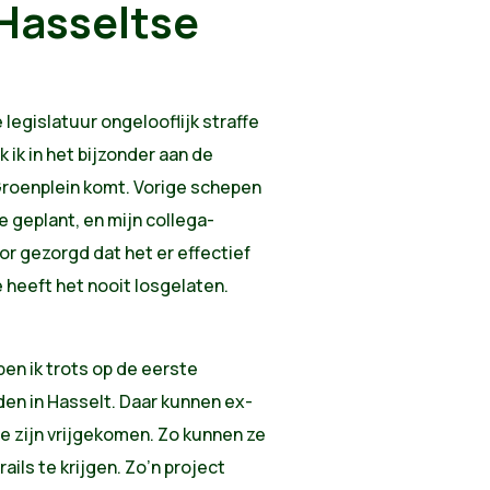
Hasseltse
legislatuur ongelooflijk straffe
 ik in het bijzonder aan de
Groenplein komt. Vorige schepen
 geplant, en mijn collega-
r gezorgd dat het er effectief
 heeft het nooit losgelaten.
en ik trots op de eerste
n in Hasselt. Daar kunnen ex-
ze zijn vrijgekomen. Zo kunnen ze
ails te krijgen. Zo’n project