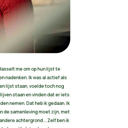
asselt me om op hun lijst te
n nadenken. Ik was al actief als
en lijst staan, voelde toch nog
blijven staan en vinden dat er iets
nden nemen. Dat heb ik gedaan. Ik
van de samenleving moet zijn, met
ndere achtergrond … Zelf ben ik