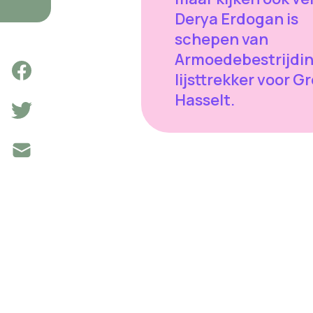
Derya Erdogan is
schepen van
Armoedebestrijdin
lijsttrekker voor G
Hasselt.