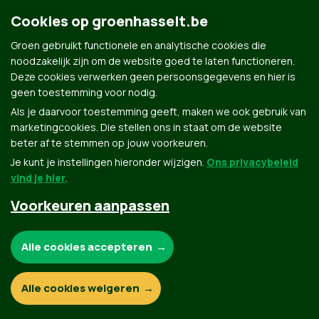
Groen.be
Cookies op groenhasselt.be
Groen gebruikt functionele en analytische cookies die
Contact
noodzakelijk zijn om de website goed te laten functioneren.
Privacybeleid
Deze cookies verwerken geen persoonsgegevens en hier is
geen toestemming voor nodig.
© Copyright Groen 2026 | Gemaakt met
NationBuilder
| Gebouwd door
Tectonica
Als je daarvoor toestemming geeft, maken we ook gebruik van
marketingcookies. Die stellen ons in staat om de website
beter af te stemmen op jouw voorkeuren.
Je kunt je instellingen hieronder wijzigen.
Ons privacybeleid
vind je hier
.
Voorkeuren aanpassen
Noodzakelijke cookies:
Alle cookies accepteren
Functionele en analytische cookies:
Alle cookies weigeren