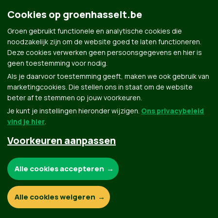
Groen.be
Cookies op groenhasselt.be
Groen gebruikt functionele en analytische cookies die
Contact
noodzakelijk zijn om de website goed te laten functioneren.
Privacybeleid
Deze cookies verwerken geen persoonsgegevens en hier is
geen toestemming voor nodig.
© Copyright Groen 2026 | Gemaakt met
NationBuilder
| Gebouwd door
Tectonica
Als je daarvoor toestemming geeft, maken we ook gebruik van
marketingcookies. Die stellen ons in staat om de website
beter af te stemmen op jouw voorkeuren.
Je kunt je instellingen hieronder wijzigen.
Ons privacybeleid
vind je hier
.
Voorkeuren aanpassen
Noodzakelijke cookies:
Alle cookies accepteren
Functionele en analytische cookies:
Alle cookies weigeren