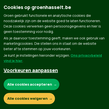
Cookies op groenhasselt.be
Groen gebruikt functionele en analytische cookies die
noodzakelijk zijn om de website goed te laten functioneren.
Deze cookies verwerken geen persoonsgegevens en hier is
Groen.be
geen toestemming voor nodig.
Als je daarvoor toestemming geeft, maken we ook gebruik van
marketingcookies. Die stellen ons in staat om de website
Contact
Privacybeleid
beter af te stemmen op jouw voorkeuren.
Je kunt je instellingen hieronder wijzigen.
Ons privacybeleid
© Copyright Groen 2026 | Gemaakt met
NationBuilder
| Gebouwd door
Tectonica
vind je hier
.
Voorkeuren aanpassen
Noodzakelijke cookies:
Alle cookies accepteren
Functionele en analytische cookies:
Alle cookies weigeren