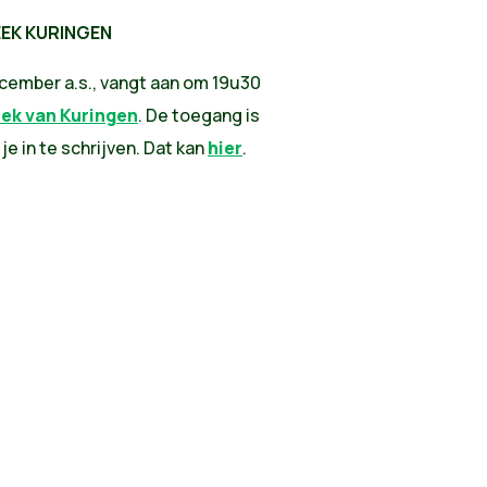
EEK KURINGEN
cember a.s., vangt aan om 19u30
eek van Kuringen
. De toegang is
e in te schrijven. Dat kan
hier
.