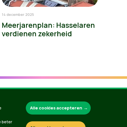
14 december 2025
Meerjarenplan: Hasselaren
verdienen zekerheid
Groen.be
Alle cookies accepteren
e
e beter