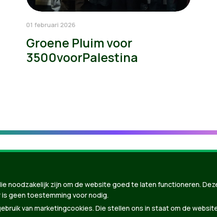
01 februari 2026
Groene Pluim voor
3500voorPalestina
ie noodzakelijk zijn om de website goed te laten functioneren. Dez
 is geen toestemming voor nodig.
bruik van marketingcookies. Die stellen ons in staat om de websit