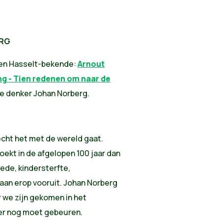
ERG
oen Hasselt-bekende:
Arnout
ng
- Tien redenen om naar de
e denker Johan Norberg.
echt het met de wereld gaat.
kt in de afgelopen 100 jaar dan
oede, kindersterfte,
 gaan erop vooruit. Johan Norberg
 we zijn gekomen in het
er nog moet gebeuren.