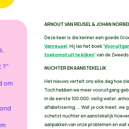
ARNOUT VAN REUSEL & JOHAN NORB
Deze keer is die kenner een goede Gr
Vanreusel
. Hij las het boek '
Vooruitga
s,
toekomst uit te
kijken
' van de Zweeds
 ?"
NUCHTER EN AANSTEKELIJK
Het nieuws vertelt ons elke dag hoe sl
jd om
Toch hebben we meer vooruitgang geboe
in de eerste 100.000: veilig water, arm
tond
alfabetisering, ... Wat je ook meet, we
schetst nuchter en aanstekelijk hoever
om
aanpakken van onze problemen en wat 