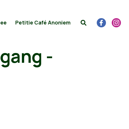
Mee
Petitie Café Anoniem
tgang -