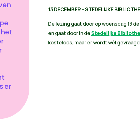
oven
13 DECEMBER - STEDELIJKE BIBLIOTH
ipe
De lezing gaat door op woensdag 13 de
 het
en gaat door in de
Stedelijke Biblioth
er
kosteloos, maar er wordt wél gevraagd j
r
ht
s er