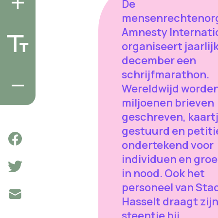
De
mensenrechtenorg
Amnesty Internati
organiseert jaarlijk
december een
schrijfmarathon.
Wereldwijd worden
miljoenen brieven
geschreven, kaart
gestuurd en petiti
ondertekend voor
individuen en gro
in nood. Ook het
personeel van Sta
Hasselt draagt zij
steentje bij.