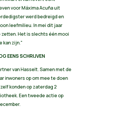
rieven voor Máxima Acuña uit
rdedigster werd bedreigd en
n leefmilieu. In mei dit jaar
 zetten. Het is slechts één mooi
 kan zijn."
OG EENS SCHRIJVEN
artner van Hasselt. Samen met de
haar inwoners op om mee te doen
 zelf konden op zaterdag 2
liotheek. Een tweede actie op
 december.