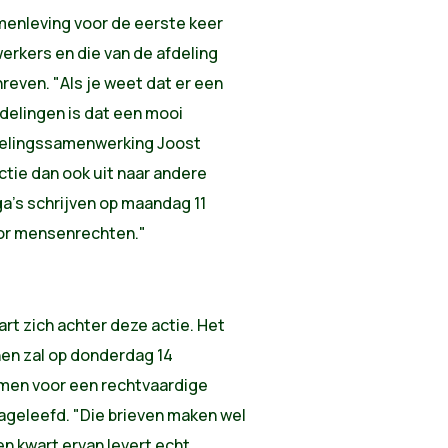
menleving voor de eerste keer
erkers en die van de afdeling
reven. "Als je weet dat er een
delingen is dat een mooi
kkelingssamenwerking Joost
actie dan ook uit naar andere
ga's schrijven op maandag 11
or mensenrechten."
rt zich achter deze actie. Het
en zal op donderdag 14
men voor een rechtvaardige
ageleefd. "Die brieven maken wel
en kwart ervan levert echt