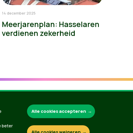
14 december 2025
Meerjarenplan: Hasselaren
verdienen zekerheid
Groen.be
Alle cookies accepteren
e
e beter
Alle cookies weigeren