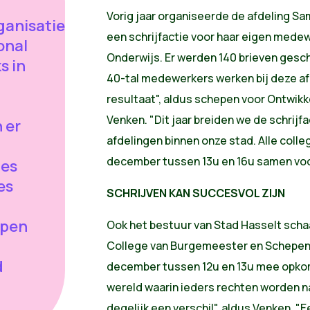
Vorig jaar organiseerde de afdeling Sa
anisatie
een schrijfactie voor haar eigen medew
onal
Onderwijs. Er werden 140 brieven gesch
s in
40-tal medewerkers werken bij deze af
resultaat", aldus schepen voor Ontwi
Venken. "Dit jaar breiden we de schrijf
 er
afdelingen binnen onze stad. Alle colle
december tussen 13u en 16u samen vo
jes
es
SCHRIJVEN KAN SUCCESVOL ZIJN
epen
Ook het bestuur van Stad Hasselt schaa
College van Burgemeester en Schepen
d
december tussen 12u en 13u mee opko
n
wereld waarin ieders rechten worden n
degelijk een verschil", aldus Venken. "E