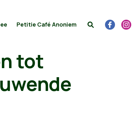
Mee
Petitie Café Anoniem
n tot
euwende