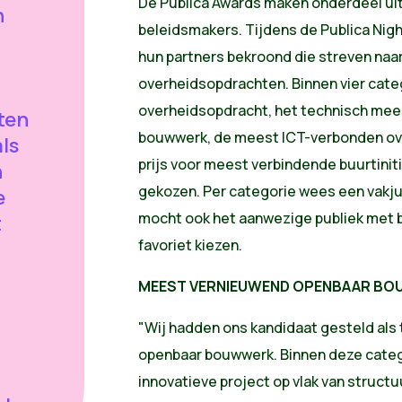
De Publica Awards maken onderdeel uit v
n
beleidsmakers. Tijdens de Publica Nig
hun partners bekroond die streven naa
overheidsopdrachten. Binnen vier cat
overheidsopdracht, het technisch me
ten
bouwwerk, de meest ICT-verbonden ov
als
prijs voor meest verbindende buurtinit
n
gekozen. Per categorie wees een vakju
e
mocht ook het aanwezige publiek met 
t
favoriet kiezen.
MEEST VERNIEUWEND OPENBAAR B
"Wij hadden ons kandidaat gesteld al
openbaar bouwwerk. Binnen deze cate
innovatieve project op vlak van structuu