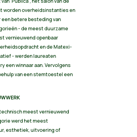
an 'Publica', het salon van de
ht worden overheidsinstanties en
r een betere besteding van
egorieën - de meest duurzame
est vernieuwend openbaar
erheidsopdracht en de Matexi-
iatief - werden laureaten
ry een winnaar aan. Vervolgens
behulp van een stemtoestel een
OUWWERK
s technisch meest vernieuwend
gorie werd het meest
r, esthetiek, uitvoering of