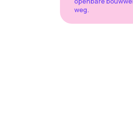
openbare bouwwe
weg.