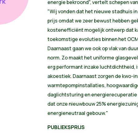
rk
energie bekroond", vertelt schepen v
"Wij vonden dat het nieuwe stadhuis i
prijs omdat we zeer bewust hebben gek
kostenefficiënt mogelijk ontwerp dat k
toekomstige evoluties binnen het OC
Daarnaast gaan we ook op vlak van duu
norm. Zo maakt het uniforme glasgeve
erg performant inzake luchtdichtheid,
akoestiek. Daarnaast zorgen de kwo-ins
warmtepompinstallaties, hoogwaardige 
daglichtsturing en energierecuperati
dat onze nieuwbouw 25% energiezuinige
energieneutraal gebouw."
PUBLIEKSPRIJS