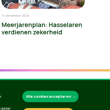
14 december 2025
Meerjarenplan: Hasselaren
verdienen zekerheid
Groen.be
Alle cookies accepteren
e
e beter