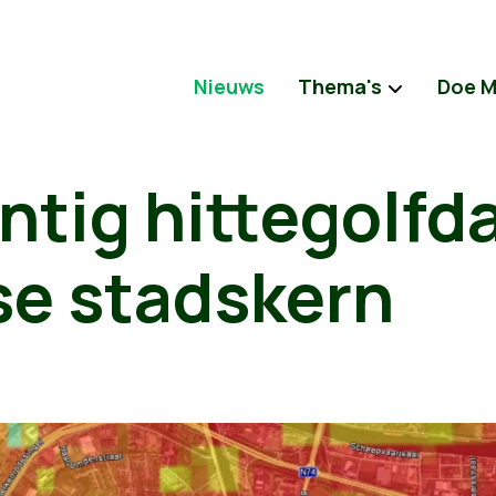
Nieuws
Thema's
Doe 
ntig hittegolfd
se stadskern