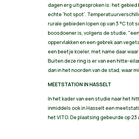
dagen erg uitgesproken is: het gebied b
echte 'hot spot'. Temperatuurverschil
rurale gebieden lopen op van 3 °C tot s
boosdoener is, volgens de studie, "ee
oppervlakken en een gebrek aan vegetat
een beetje koeler, met name daar waar 
Buiten deze ring is er van een hitte-ei
dan in het noorden van de stad, waar mi
MEETSTATION IN HASSELT
In het kader van een studie naar het hit
inmiddels ook in Hasselt een meetstat
het VITO. De plaatsing gebeurde op 23 