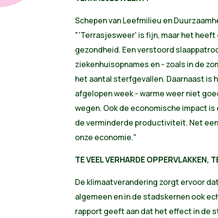
Schepen van Leefmilieu en Duurzaamhe
"'Terrasjesweer' is fijn, maar het heef
gezondheid. Een verstoord slaappatro
ziekenhuisopnames en - zoals in de zo
het aantal sterfgevallen. Daarnaast is 
afgelopen week - warme weer niet goed
wegen. Ook de economische impact is e
de verminderde productiviteit. Net ee
onze economie."
TE VEEL VERHARDE OPPERVLAKKEN, T
De klimaatverandering zorgt ervoor dat
algemeen en in de stadskernen ook e
rapport geeft aan dat het effect in de