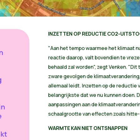
INZETTEN OP REDUCTIE CO2-UITST
"Aan het tempo waarmee het klimaat nu
n
reactie daarop, valt bovendien te vreze
behaald zal worden", zegt Venken. "Dit
zware gevolgen de klimaatverandering, 
g
allemaal leidt. Inzetten op de reductie
belangrijkste dat we nu kunnen doen. D
aanpassingen aan de klimaatveranderin
in
schaalgrootte van effecten zoals hitte
e
WARMTE KAN NIET ONTSNAPPEN
jkt