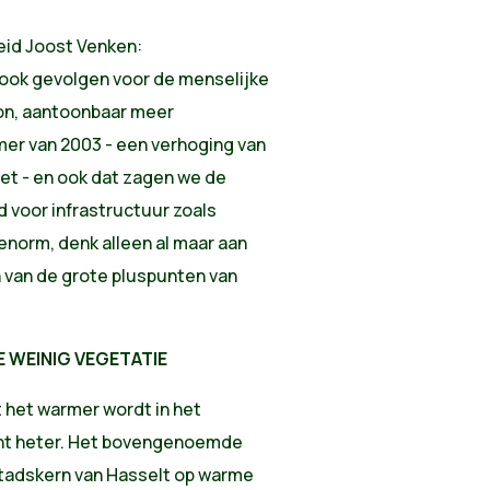
id Joost Venken:
t ook gevolgen voor de menselijke
on, aantoonbaar meer
mer van 2003 - een verhoging van
het - en ook dat zagen we de
 voor infrastructuur zoals
norm, denk alleen al maar aan
n van de grote pluspunten van
E WEINIG VEGETATIE
 het warmer wordt in het
cht heter. Het bovengenoemde
 stadskern van Hasselt op warme