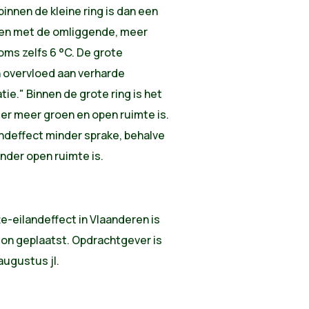
innen de kleine ring is dan een
len met de omliggende, meer
oms zelfs 6 °C. De grote
n overvloed aan verharde
ie." Binnen de grote ring is het
er meer groen en open ruimte is.
landeffect minder sprake, behalve
nder open ruimte is.
te-eilandeffect in Vlaanderen is
ion geplaatst. Opdrachtgever is
augustus jl.