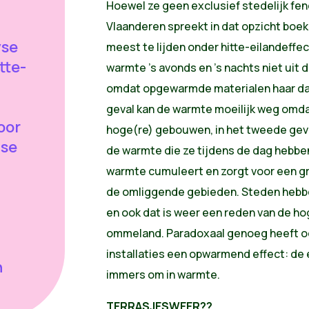
Hoewel ze geen exclusief stedelijk fen
Vlaanderen spreekt in dat opzicht boe
yse
meest te lijden onder hitte-eilandeffe
tte-
warmte 's avonds en 's nachts niet uit 
omdat opgewarmde materialen haar dan
geval kan de warmte moeilijk weg omda
oor
hoge(re) gebouwen, in het tweede geve
mse
de warmte die ze tijdens de dag hebbe
warmte cumuleert en zorgt voor een g
de omliggende gebieden. Steden hebb
en ook dat is weer een reden van de h
ommeland. Paradoxaal genoeg heeft oo
installaties een opwarmend effect: de e
n
immers om in warmte.
TERRASJESWEER??