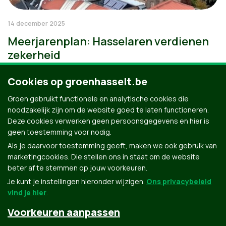
14 december 2025
Meerjarenplan: Hasselaren verdienen
zekerheid
Cookies op groenhasselt.be
Groen gebruikt functionele en analytische cookies die
noodzakelijk zijn om de website goed te laten functioneren.
Deze cookies verwerken geen persoonsgegevens en hier is
geen toestemming voor nodig.
Als je daarvoor toestemming geeft, maken we ook gebruik van
marketingcookies. Die stellen ons in staat om de website
beter af te stemmen op jouw voorkeuren.
Je kunt je instellingen hieronder wijzigen.
Ons privacybeleid
vind je hier
.
Voorkeuren aanpassen
Groen.be