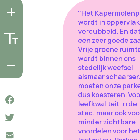
"Het Kapermolenp
wordt in oppervlak
verdubbeld. En dat
een zeer goede zaa
Vrije groene ruimt
wordt binnen ons
stedelijk weefsel
alsmaar schaarser
moeten onze park
dus koesteren. Voo
leefkwaliteit in de
stad, maar ook voo
minder zichtbare
voordelen voor he
leefmilieu. Parken