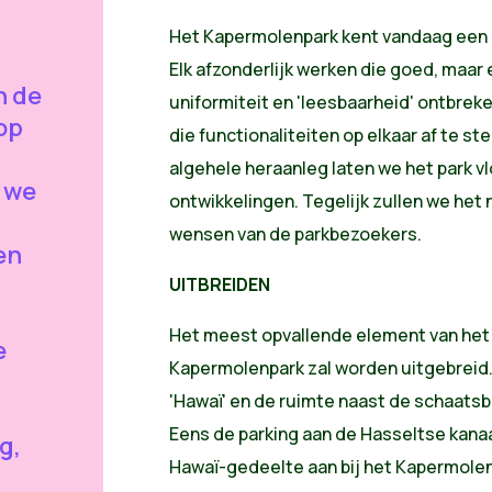
Het Kapermolenpark kent vandaag een g
Elk afzonderlijk werken die goed, maar
n de
uniformiteit en 'leesbaarheid' ontbreke
op
die functionaliteiten op elkaar af te s
algehele heraanleg laten we het park vl
 we
ontwikkelingen. Tegelijk zullen we het
wensen van de parkbezoekers.
en
UITBREIDEN
Het meest opvallende element van het v
e
Kapermolenpark zal worden uitgebreid. D
'Hawaï' en de ruimte naast de schaatsb
Eens de parking aan de Hasseltse kanaa
g,
Hawaï-gedeelte aan bij het Kapermolen