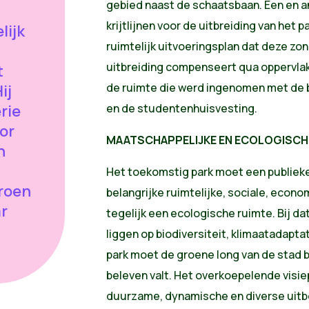
gebied naast de schaatsbaan. Een en and
krijtlijnen voor de uitbreiding van het 
lijk
ruimtelijk uitvoeringsplan dat deze zon
uitbreiding compenseert qua oppervla
t
de ruimte die werd ingenomen met de
ij
erie
en de studentenhuisvesting.
or
MAATSCHAPPELIJKE EN ECOLOGISCH
n
Het toekomstig park moet een publiek
groen
belangrijke ruimtelijke, sociale, econ
ar
tegelijk een ecologische ruimte. Bij da
liggen op biodiversiteit, klimaatadapt
park moet de groene long van de stad b
beleven valt. Het overkoepelende visie
duurzame, dynamische en diverse uitb