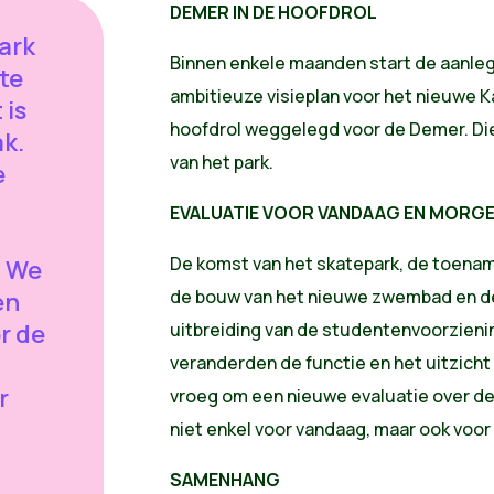
DEMER IN DE HOOFDROL
ark
Binnen enkele maanden start de aanleg
te
ambitieuze visieplan voor het nieuwe K
 is
hoofdrol weggelegd voor de Demer. Die
k.
van het park.
e
EVALUATIE VOOR VANDAAG EN MORG
De komst van het skatepark, de toena
. We
de bouw van het nieuwe zwembad en de
en
r de
uitbreiding van de studentenvoorziening
veranderden de functie en het uitzicht 
r
vroeg om een nieuwe evaluatie over de
niet enkel voor vandaag, maar ook voor
t
SAMENHANG