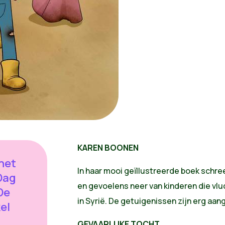
KAREN BOONEN
 het
In haar mooi geïllustreerde boek schr
Dag
en gevoelens neer van kinderen die vlu
De
in Syrië. De getuigenissen zijn erg aan
el
GEVAARLIJKE TOCHT