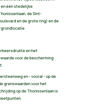
en één stedelijke
honissenlaan, de Sint-
ulevard en de grote ring) en de
rgrondlocatie
verkeersdrukte en het
nswaarde voor de bescherming
t.
dersteenweg en - vooral - op de
 de grenswaarden voor het
hrijding op de Thonissenlaan is
meetpunten.