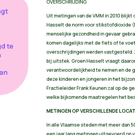
OVERSCHRIJDING
agt
Uit metingen van de VMM in 2010 blijkt 
Hasselt de norm voor stikstofdioxide 
menselijke gezondheid in gevaar gebra
e
komen dagelijks met de fiets of te voet
d te
overschrijdingen werden vastgesteld.
n
bij uitstek. Groen Hasselt vraagt daa
verantwoordelijkheid te nemen en de 
van
deze kinderen en jongeren in het bijzo
Fractieleider Frank Keunen zal op de 
welke bijkomende maatregelen het bes
METINGEN OP VERSCHILLENDE LOCAT
In alle Vlaamse steden met meer dan 
een jaar lang metingen uitgevoerd op ve