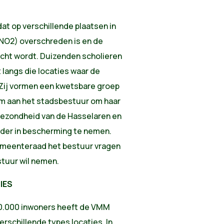
dat op verschillende plaatsen in
(NO2) overschreden is en de
cht wordt. Duizenden scholieren
 langs die locaties waar de
 Zij vormen een kwetsbare groep
rom aan het stadsbestuur om haar
gezondheid van de Hasselaren en
nder in bescherming te nemen.
gemeenteraad het bestuur vragen
tuur wil nemen.
IES
50.000 inwoners heeft de VMM
rschillende types locaties. In