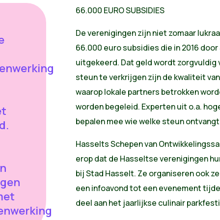
66.000 EURO SUBSIDIES
De verenigingen zijn niet zomaar lukra
e
66.000 euro subsidies die in 2016 doo
uitgekeerd. Dat geld wordt zorgvuldig v
enwerking
steun te verkrijgen zijn de kwaliteit va
waarop lokale partners betrokken word
worden begeleid. Experten uit o.a. hog
et
bepalen mee wie welke steun ontvangt
d.
Hasselts Schepen van Ontwikkelingssa
erop dat de Hasseltse verenigingen hu
en
bij Stad Hasselt. Ze organiseren ook zel
ngen
een infoavond tot een evenement tijden
met
deel aan het jaarlijkse culinair parkfes
enwerking