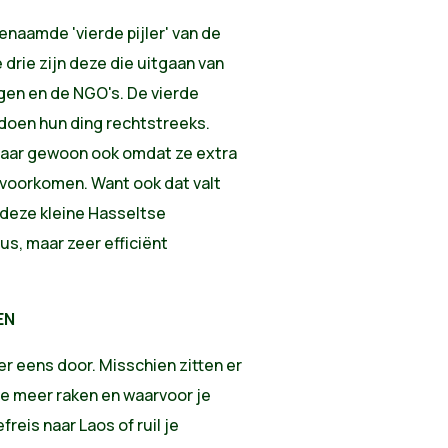
genaamde 'vierde pijler' van de
rie zijn deze die uitgaan van
ngen en de NGO's. De vierde
- doen hun ding rechtstreeks.
maar gewoon ook omdat ze extra
voorkomen. Want ook dat valt
deze kleine Hasseltse
s, maar zeer efficiënt
EN
er eens door. Misschien zitten er
ltje meer raken en waarvoor je
freis naar Laos of ruil je