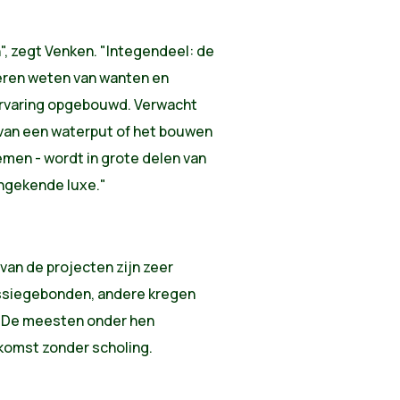
", zegt Venken. "Integendeel: de
eren weten van wanten en
ervaring opgebouwd. Verwacht
 van een waterput of het bouwen
emen - wordt in grote delen van
ngekende luxe."
van de projecten zijn zeer
issiegebonden, andere kregen
. De meesten onder hen
komst zonder scholing.