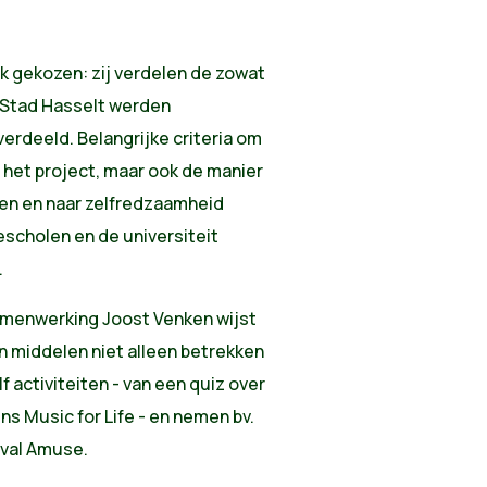
ak gekozen: zij verdelen de zowat
r Stad Hasselt werden
erdeeld. Belangrijke criteria om
n het project, maar ook de manier
en en naar zelfredzaamheid
escholen en de universiteit
.
menwerking Joost Venken wijst
n middelen niet alleen betrekken
f activiteiten - van een quiz over
s Music for Life - en nemen bv.
tival Amuse.