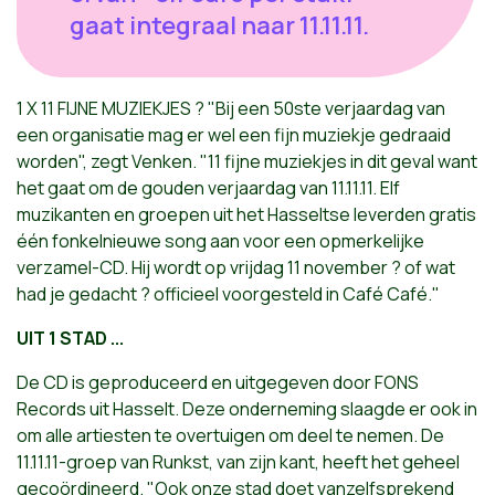
gaat integraal naar 11.11.11.
1 X 11 FIJNE MUZIEKJES ? "Bij een 50ste verjaardag van
een organisatie mag er wel een fijn muziekje gedraaid
worden", zegt Venken. "11 fijne muziekjes in dit geval want
het gaat om de gouden verjaardag van 11.11.11. Elf
muzikanten en groepen uit het Hasseltse leverden gratis
één fonkelnieuwe song aan voor een opmerkelijke
verzamel-CD. Hij wordt op vrijdag 11 november ? of wat
had je gedacht ? officieel voorgesteld in Café Café."
UIT 1 STAD ...
De CD is geproduceerd en uitgegeven door FONS
Records uit Hasselt. Deze onderneming slaagde er ook in
om alle artiesten te overtuigen om deel te nemen. De
11.11.11-groep van Runkst, van zijn kant, heeft het geheel
gecoördineerd. "Ook onze stad doet vanzelfsprekend