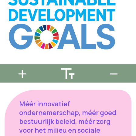
Méér innovatief
ondernemerschap, méér goed
bestuurlijk beleid, méér zorg
voor het milieu en sociale