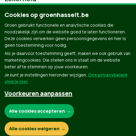
Cookies op groenhasselt.be
Groen gebruikt functionele en analytische cookies die
noodzakelijk zijn om de website goed te laten functioneren.
Deze cookies verwerken geen persoonsgegevens en hier is
geen toestemming voor nodig.
Als je daarvoor toestemming geeft, maken we ook gebruik van
marketingcookies. Die stellen ons in staat om de website
beter af te stemmen op jouw voorkeuren.
Je kunt je instellingen hieronder wijzigen.
Ons privacybeleid
vind je hier
.
Voorkeuren aanpassen
Groen.be
Noodzakelijke cookies:
Alle cookies accepteren
Contact
Privacybeleid
Functionele en analytische cookies:
Alle cookies weigeren
© Copyright Groen 2026 | Gemaakt met
NationBuilder
| Gebouwd door
Tectonica