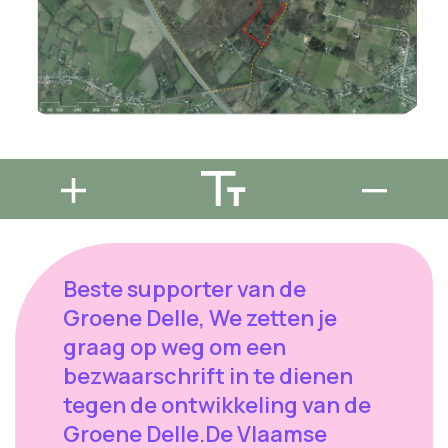
Beste supporter van de
Groene Delle, We zetten je
graag op weg om een
bezwaarschrift in te dienen
tegen de ontwikkeling van de
Groene Delle.De Vlaamse