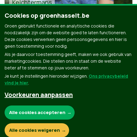
Kelchtermans
Cookies op groenhasselt.be
Groen gebruikt functionele en analytische cookies die
noodzakelijk zijn om de website goed te laten functioneren.
Deze cookies verwerken geen persoonsgegevens en hier is
geen toestemming voor nodig.
Alle kandidaten uit Hasselt
Als je daarvoor toestemming geeft, maken we ook gebruik van
marketingcookies. Die stellen ons in staat om de website
beter af te stemmen op jouw voorkeuren.
Je kunt je instellingen hieronder wijzigen.
Ons privacybeleid
vind je hier
.
Voorkeuren aanpassen
Groen.be
Noodzakelijke cookies:
Alle cookies accepteren
Contact
Privacybeleid
Functionele en analytische cookies:
Alle cookies weigeren
© Copyright Groen 2026 | Gemaakt met
NationBuilder
| Gebouwd door
Tectonica