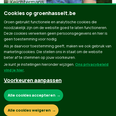
Kelchtermans
Cookies op groenhasselt.be
Groen gebruikt functionele en analytische cookies die
noodzakelijk zijn om de website goed te laten functioneren.
Deze cookies verwerken geen persoonsgegevens en hier is
geen toestemming voor nodig.
Alle kandidaten uit Hasselt
Als je daarvoor toestemming geeft, maken we ook gebruik van
marketingcookies. Die stellen ons in staat om de website
beter af te stemmen op jouw voorkeuren.
Je kunt je instellingen hieronder wijzigen.
Ons privacybeleid
vind je hier
.
Voorkeuren aanpassen
Groen.be
Noodzakelijke cookies:
Alle cookies accepteren
Contact
Privacybeleid
Functionele en analytische cookies:
Alle cookies weigeren
© Copyright Groen 2026 | Gemaakt met
NationBuilder
| Gebouwd door
Tectonica