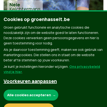
Nele
Kelchtermans
Cookies op groenhasselt.be
Groen gebruikt functionele en analytische cookies die
noodzakelijk zijn om de website goed te laten functioneren.
Deze cookies verwerken geen persoonsgegevens en hier is
geen toestemming voor nodig.
Alle kandidaten uit Hasselt
Als je daarvoor toestemming geeft, maken we ook gebruik van
marketingcookies. Die stellen ons in staat om de website
beter af te stemmen op jouw voorkeuren.
Je kunt je instellingen hieronder wijzigen.
Ons privacybeleid
vind je hier
.
Voorkeuren aanpassen
Groen.be
Noodzakelijke cookies:
Alle cookies accepteren
Contact
Privacybeleid