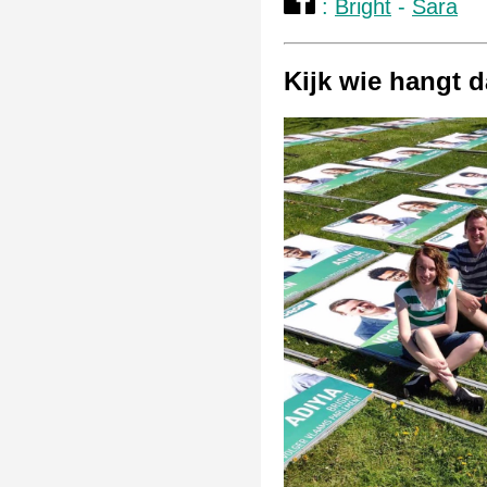
:
Bright
-
Sara
Kijk wie hangt da