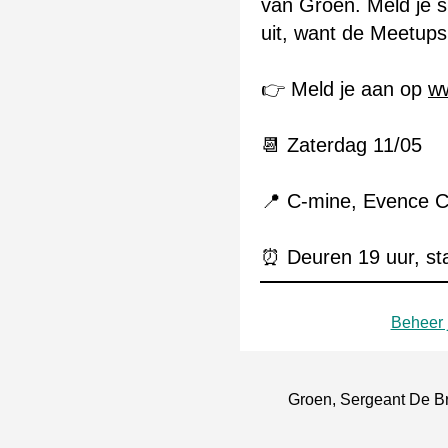
van Groen. Meld je s
uit, want de Meetups 
👉 Meld je aan op
w
📆 Zaterdag 11/05
📍 C-mine, Evence 
⏰ Deuren 19 uur, sta
Beheer j
Groen, Sergeant De Br