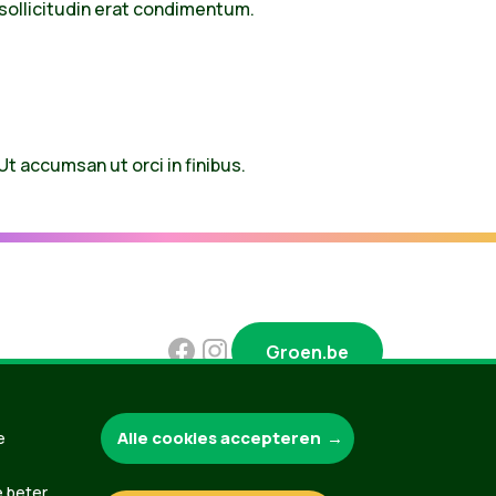
u sollicitudin erat condimentum.
 Ut accumsan ut orci in finibus.
Groen.be
Alle cookies accepteren
e
Contact
Privacybeleid
e beter