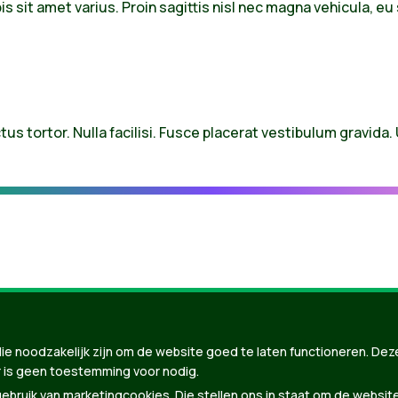
s sit amet varius. Proin sagittis nisl nec magna vehicula, e
ctus tortor. Nulla facilisi. Fusce placerat vestibulum gravida.
ie noodzakelijk zijn om de website goed te laten functioneren. Dez
 is geen toestemming voor nodig.
nBuilder
| Gebouwd door
Tectonica
bruik van marketingcookies. Die stellen ons in staat om de websit