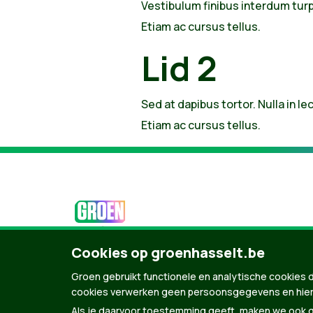
Vestibulum finibus interdum turpi
Etiam ac cursus tellus.
Lid 2
Sed at dapibus tortor. Nulla in le
Etiam ac cursus tellus.
Cookies op groenhasselt.be
Groen gebruikt functionele en analytische cookies d
cookies verwerken geen persoonsgegevens en hier
© Copyright Groen 2026 | Gemaakt met
Natio
Als je daarvoor toestemming geeft, maken we ook ge