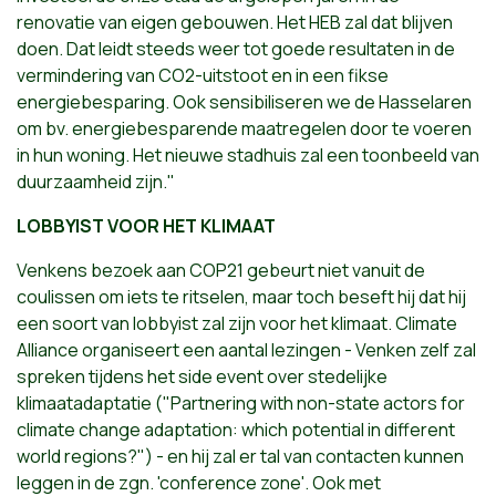
renovatie van eigen gebouwen. Het HEB zal dat blijven
doen. Dat leidt steeds weer tot goede resultaten in de
vermindering van CO2-uitstoot en in een fikse
energiebesparing. Ook sensibiliseren we de Hasselaren
om bv. energiebesparende maatregelen door te voeren
in hun woning. Het nieuwe stadhuis zal een toonbeeld van
duurzaamheid zijn."
LOBBYIST VOOR HET KLIMAAT
Venkens bezoek aan COP21 gebeurt niet vanuit de
coulissen om iets te ritselen, maar toch beseft hij dat hij
een soort van lobbyist zal zijn voor het klimaat. Climate
Alliance organiseert een aantal lezingen - Venken zelf zal
spreken tijdens het side event over stedelijke
klimaatadaptatie ("Partnering with non-state actors for
climate change adaptation: which potential in different
world regions?") - en hij zal er tal van contacten kunnen
leggen in de zgn. 'conference zone'. Ook met