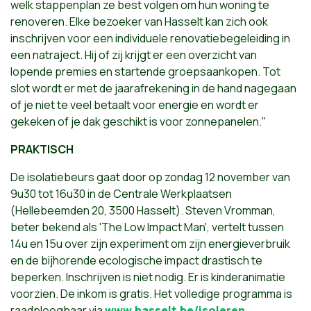
welk stappenplan ze best volgen om hun woning te
renoveren. Elke bezoeker van Hasselt kan zich ook
inschrijven voor een individuele renovatiebegeleiding in
een natraject. Hij of zij krijgt er een overzicht van
lopende premies en startende groepsaankopen. Tot
slot wordt er met de jaarafrekening in de hand nagegaan
of je niet te veel betaalt voor energie en wordt er
gekeken of je dak geschikt is voor zonnepanelen."
PRAKTISCH
De isolatiebeurs gaat door op zondag 12 november van
9u30 tot 16u30 in de Centrale Werkplaatsen
(Hellebeemden 20, 3500 Hasselt). Steven Vromman,
beter bekend als 'The Low Impact Man', vertelt tussen
14u en 15u over zijn experiment om zijn energieverbruik
en de bijhorende ecologische impact drastisch te
beperken. Inschrijven is niet nodig. Er is kinderanimatie
voorzien. De inkom is gratis. Het volledige programma is
raadpleegbaar via
www.hasselt.be/isoleren