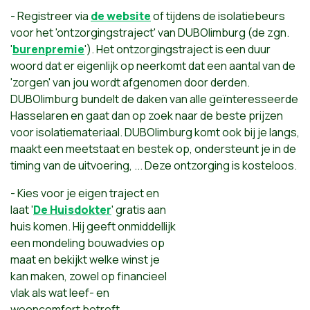
- Registreer via
de website
of tijdens de isolatiebeurs
voor het 'ontzorgingstraject' van DUBOlimburg (de zgn.
'
burenpremie
'). Het ontzorgingstraject is een duur
woord dat er eigenlijk op neerkomt dat een aantal van de
'zorgen' van jou wordt afgenomen door derden.
DUBOlimburg bundelt de daken van alle geïnteresseerde
Hasselaren en gaat dan op zoek naar de beste prijzen
voor isolatiemateriaal. DUBOlimburg komt ook bij je langs,
maakt een meetstaat en bestek op, ondersteunt je in de
timing van de uitvoering, ... Deze ontzorging is kosteloos.
- Kies voor je eigen traject en
laat '
De
Huisdokter
' gratis aan
huis komen. Hij geeft onmiddellijk
een mondeling bouwadvies op
maat en bekijkt welke winst je
kan maken, zowel op financieel
vlak als wat leef- en
wooncomfort betreft.